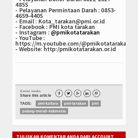
4855
- Pelayanan Permintaan Darah : 0853-
4659-4405
- Email : Kota_tarakan@pmi.or.id
- Facebook : PMI kota tarakan
- Instagram :
@pmikotatarakan
- YouTube :
https://m.youtube.com/@pmikotatarakan55
- Website: http:/pmikotatarakan.or.id
Social media





Share this article
TAGS:
pmi-kaltara
pmi-tarakan
pmi
palang-merah-indonesia
TULISKAN KOMENTAR ANDA DARI ACCOUNT