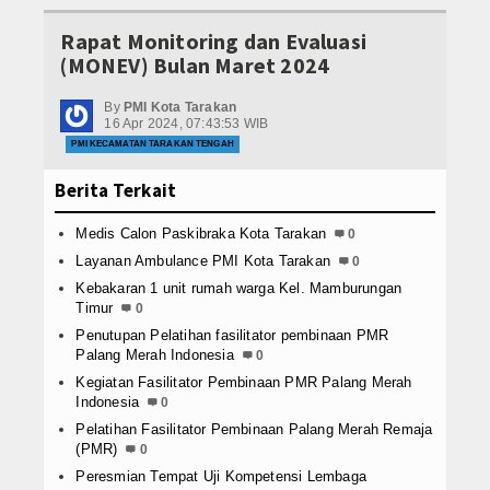
gkungan Hidup (DLH) Kota Tarakan
Reaksi Setelah Donor
Rapat Monitoring dan Evaluasi
 Desain Jumbara PMR Tingkat Provinsi Kalimantan Utara II Tahun 2024\'
(MONEV) Bulan Maret 2024
Stok Darah PMI Kota Tarakan
Daerah Kampung Satu
Tanpa Henti Ikhlas Melayani Masyarakat
acara Peringatan Hari Kebangkitan Nasional 2024
Kebakaran Yang Terj
By
PMI Kota Tarakan
Relawan
16 Apr 2024, 07:43:53 WIB
l Waktu Untuk Masyarakat
Penyaluran Bantuan Kepada Penyintas Keb
PMI KECAMATAN TARAKAN TENGAH
T. Dachan Mustika Aurora
Bimtek PMER PMI Se-Kalimantan Utara
PMR
gkungan Hidup (DLH) Kota Tarakan
Berita Terkait
 Desain Jumbara PMR Tingkat Provinsi Kalimantan Utara II Tahun 2024\'
Mula
Daerah Kampung Satu
Tanpa Henti Ikhlas Melayani Masyarakat
Medis Calon Paskibraka Kota Tarakan
0
acara Peringatan Hari Kebangkitan Nasional 2024
Kebakaran Yang Terj
Madya
Layanan Ambulance PMI Kota Tarakan
0
l Waktu Untuk Masyarakat
Penyaluran Bantuan Kepada Penyintas Keb
Kebakaran 1 unit rumah warga Kel. Mamburungan
Wira
Timur
T. Dachan Mustika Aurora
0
Bimtek PMER PMI Se-Kalimantan Utara
gkungan Hidup (DLH) Kota Tarakan
Penutupan Pelatihan fasilitator pembinaan PMR
KSR
Palang Merah Indonesia
0
 Desain Jumbara PMR Tingkat Provinsi Kalimantan Utara II Tahun 2024\'
Kegiatan Fasilitator Pembinaan PMR Palang Merah
Daerah Kampung Satu
Tanpa Henti Ikhlas Melayani Masyarakat
KSR PMI Univ Borneo Tarakan
Indonesia
0
acara Peringatan Hari Kebangkitan Nasional 2024
Kebakaran Yang Terj
Pelatihan Fasilitator Pembinaan Palang Merah Remaja
KSR PMI Markas
(PMR)
0
Peresmian Tempat Uji Kompetensi Lembaga