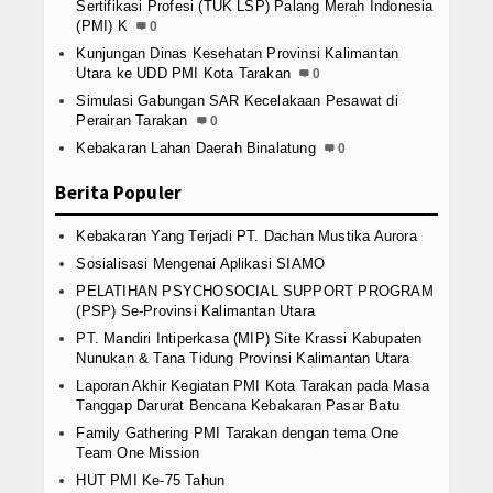
KSR PMI AKPER KALTARA
Sertifikasi Profesi (TUK LSP) Palang Merah Indonesia
(PMI) K
0
KSR PMI STIMIK PPKIA
Kunjungan Dinas Kesehatan Provinsi Kalimantan
Utara ke UDD PMI Kota Tarakan
0
TSR
Simulasi Gabungan SAR Kecelakaan Pesawat di
Perairan Tarakan
0
Galeri
Kebakaran Lahan Daerah Binalatung
0
Berita Populer
Koleksi Video
Kebakaran Yang Terjadi PT. Dachan Mustika Aurora
Berita Foto
Sosialisasi Mengenai Aplikasi SIAMO
Infografis
PELATIHAN PSYCHOSOCIAL SUPPORT PROGRAM
(PSP) Se-Provinsi Kalimantan Utara
Operasi Ramadniya 2019
PT. Mandiri Intiperkasa (MIP) Site Krassi Kabupaten
Nunukan & Tana Tidung Provinsi Kalimantan Utara
Download Area
Laporan Akhir Kegiatan PMI Kota Tarakan pada Masa
Tanggap Darurat Bencana Kebakaran Pasar Batu
Donasi Kemanusiaan
Family Gathering PMI Tarakan dengan tema One
Team One Mission
Semua Agenda
HUT PMI Ke-75 Tahun