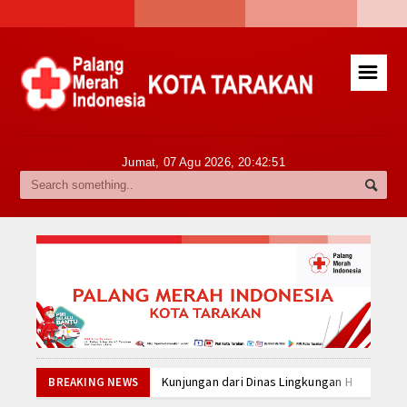
☰
Beranda
Tentang Kami
Sekilas PMI Kota Tarakan
Jumat, 07 Agu 2026,
20:42:51
Sejarah PMI
Struktur Organisasi
Visi dan Misi
Transfusi Darah
Sekilas Transfusi Darah
Kunjungan dari Dinas Lingkungan Hidup (DLH
BREAKING NEWS
Tata Cara
Mengikuti Sayembara Logo Desain Jumbara PM