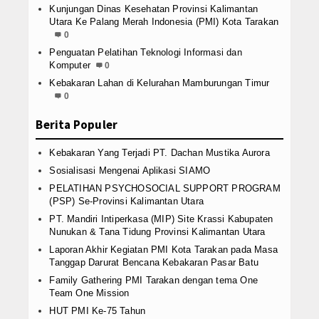
KSR PMI AKPER KALTARA
Kunjungan Dinas Kesehatan Provinsi Kalimantan
Utara Ke Palang Merah Indonesia (PMI) Kota Tarakan
KSR PMI STIMIK PPKIA
0
Penguatan Pelatihan Teknologi Informasi dan
TSR
Komputer
0
Kebakaran Lahan di Kelurahan Mamburungan Timur
Galeri
0
Berita Populer
Koleksi Video
Kebakaran Yang Terjadi PT. Dachan Mustika Aurora
Berita Foto
Sosialisasi Mengenai Aplikasi SIAMO
Infografis
PELATIHAN PSYCHOSOCIAL SUPPORT PROGRAM
(PSP) Se-Provinsi Kalimantan Utara
Operasi Ramadniya 2019
PT. Mandiri Intiperkasa (MIP) Site Krassi Kabupaten
Nunukan & Tana Tidung Provinsi Kalimantan Utara
Download Area
Laporan Akhir Kegiatan PMI Kota Tarakan pada Masa
Tanggap Darurat Bencana Kebakaran Pasar Batu
Donasi Kemanusiaan
Family Gathering PMI Tarakan dengan tema One
Team One Mission
Semua Agenda
HUT PMI Ke-75 Tahun