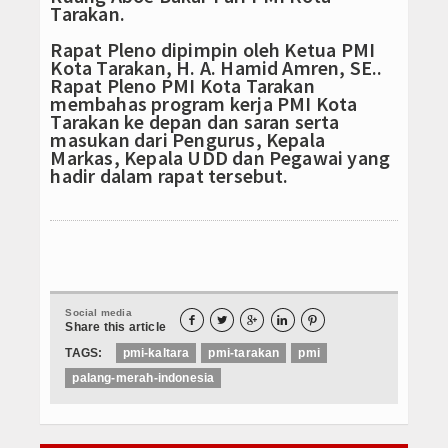
Tarakan.
Rapat Pleno dipimpin oleh Ketua PMI
Kota Tarakan, H. A. Hamid Amren, SE..
Rapat Pleno PMI Kota Tarakan
membahas program kerja PMI Kota
Tarakan ke depan dan saran serta
masukan dari Pengurus, Kepala
Markas, Kepala UDD dan Pegawai yang
hadir dalam rapat tersebut.
Social media





Share this article
TAGS:
pmi-kaltara
pmi-tarakan
pmi
palang-merah-indonesia