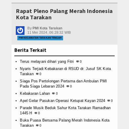
Kebakaran Yang Terjadi Daerah Kampung Sa
Reaksi Setelah Donor
Rapat Pleno Palang Merah Indonesia
Pelayanan Medis pada Upacara Peringatan H
Kota Tarakan
Stok Darah PMI Kota Tarakan
Melayani Tanpa Mengenal Waktu Untuk Masy
Kebakaran Yang Terjadi PT. Dachan Mustika 
By
PMI Kota Tarakan
Relawan
11 Mei 2024, 06:28:32 WIB
Kunjungan dari Dinas Lingkungan Hidup (DLH
PMI KECAMATAN TARAKAN TENGAH
Mengikuti Sayembara Logo Desain Jumbara PM
PMR
Kebakaran Yang Terjadi Daerah Kampung Sa
Berita Terkait
Pelayanan Medis pada Upacara Peringatan H
Mula
Melayani Tanpa Mengenal Waktu Untuk Masy
Terus melayani dihari yang Fitri
0
Kebakaran Yang Terjadi PT. Dachan Mustika 
Madya
Nyaris Terjadi Kebakaran di RSUD dr. Jusuf SK Kota
Tarakan
0
Kunjungan dari Dinas Lingkungan Hidup (DLH
Wira
Siaga Pos Pertolongan Pertama dan Ambulan PMI
Mengikuti Sayembara Logo Desain Jumbara PM
Pada Siaga Lebaran 2024
0
Kebakaran Yang Terjadi Daerah Kampung Sa
KSR
Kebakaran Lahan
0
Pelayanan Medis pada Upacara Peringatan H
Apel Gelar Pasukan Operasi Ketupat Kayan 2024
0
Melayani Tanpa Mengenal Waktu Untuk Masy
KSR PMI Univ Borneo Tarakan
Parade Musik Beduk Sahur Kota Tarakan Ramadhan
Kebakaran Yang Terjadi PT. Dachan Mustika 
1445 H
0
KSR PMI Markas
Buka Puasa Bersama Palang Merah Indonesia Kota
Tarakan
0