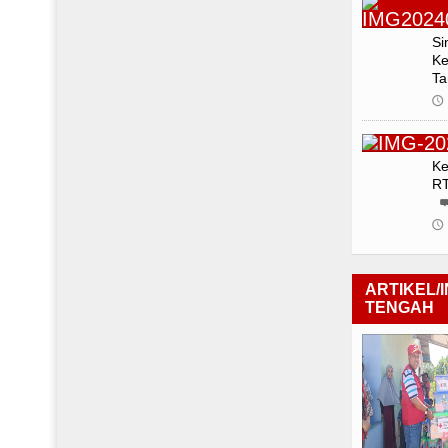
Si
Ke
Ta
🕔
Ke
RT
🕔
ARTIKEL/
TENGAH