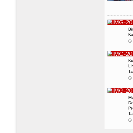
Bi
Ka
🕔
Ku
Li
Ta
🕔
Me
De
Pr
Ta
🕔