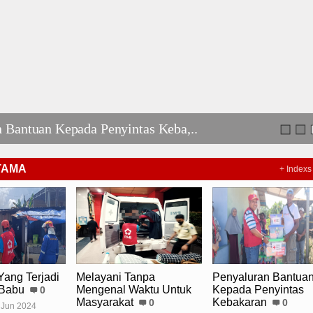
 Bantuan Kepada Penyintas Keba,..
TAMA
+ Indexs
ang Terjadi
Melayani Tanpa
Penyaluran Bantua
 Babu
Mengenal Waktu Untuk
Kepada Penyintas
0
Masyarakat
Kebakaran
0
0
 Jun 2024