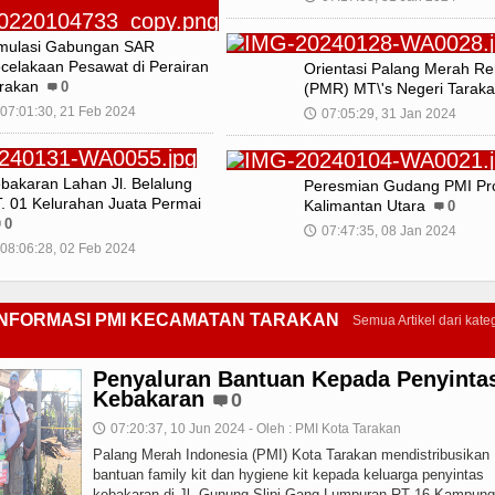
mulasi Gabungan SAR
celakaan Pesawat di Perairan
Orientasi Palang Merah R
rakan
0
(PMR) MT\'s Negeri Tarak
07:01:30, 21 Feb 2024
07:05:29, 31 Jan 2024
🕔
bakaran Lahan Jl. Belalung
Peresmian Gudang PMI Pro
. 01 Kelurahan Juata Permai
Kalimantan Utara
0
0
07:47:35, 08 Jan 2024
🕔
08:06:28, 02 Feb 2024
INFORMASI PMI KECAMATAN TARAKAN
Semua Artikel dari kateg
Penyaluran Bantuan Kepada Penyinta
Kebakaran
0
07:20:37, 10 Jun 2024 - Oleh : PMI Kota Tarakan
🕔
Palang Merah Indonesia (PMI) Kota Tarakan mendistribusikan
bantuan family kit dan hygiene kit kepada keluarga penyintas
kebakaran di Jl. Gunung Slipi Gang Lumpuran RT 16 Kampung