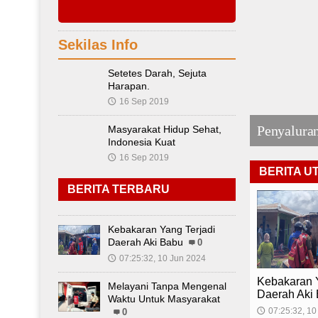
Sekilas Info
Setetes Darah, Sejuta
Harapan.
16 Sep 2019
🕔
rah Aki Babu
aktu Untuk Masy,..
Penyaluran
Masyarakat Hidup Sehat,
Indonesia Kuat
16 Sep 2019
🕔
BERITA U
BERITA TERBARU
Kebakaran Yang Terjadi
Daerah Aki Babu
0
07:25:32, 10 Jun 2024
🕔
Kebakaran Y
Melayani Tanpa Mengenal
Daerah Aki
Waktu Untuk Masyarakat
07:25:32, 10
🕔
0