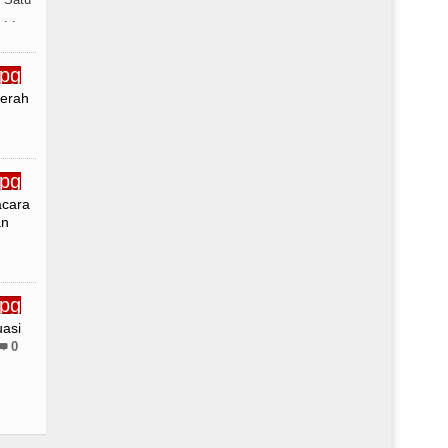
. .
aerah
acara
an
uasi
0