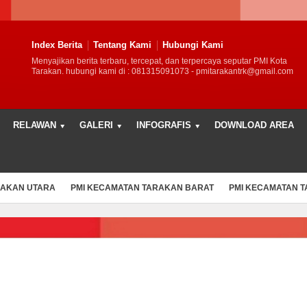
Index Berita
Tentang Kami
Hubungi Kami
Menyajikan berita terbaru, tercepat, dan terpercaya seputar PMI Kota
Tarakan. hubungi kami di : 081315091073 - pmitarakantrk@gmail.com
RELAWAN
GALERI
INFOGRAFIS
DOWNLOAD AREA
RAKAN UTARA
PMI KECAMATAN TARAKAN BARAT
PMI KECAMATAN 