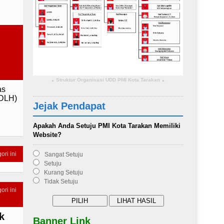
Struktur Organisasi UDD PMI Kota Tarakan
▴
▴
as
(DLH)
Jejak Pendapat
Apakah Anda Setuju PMI Kota Tarakan Memiliki
Website?
ori ini
Sangat Setuju
Setuju
Kurang Setuju
Tidak Setuju
ori ini
k
Banner Link