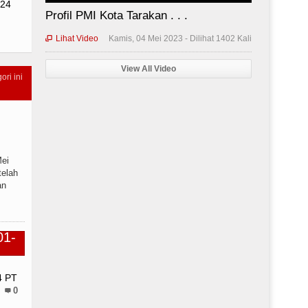
024
Profil PMI Kota Tarakan . . .
Lihat Video
Kamis, 04 Mei 2023 - Dilihat 1402 Kali

View All Video
ori ini
Mei
telah
an
N
4 PT
0