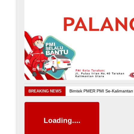
Bimtek PMER PMI Se-Kalimantan 
BREAKING NEWS
Kebakaran Yang Terjadi Daerah A
Kebakaran Yang Terjadi Daerah 
Bimtek PMER PMI Se-Kalimantan 
Loading....
Kebakaran Yang Terjadi Daerah A