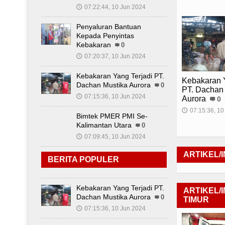
07:22:44, 10 Jun 2024
🕔
Penyaluran Bantuan
Kepada Penyintas
Kebakaran
0
07:20:37, 10 Jun 2024
🕔
Kebakaran Yang Terjadi PT.
Kebakaran Y
Dachan Mustika Aurora
0
PT. Dachan
07:15:36, 10 Jun 2024
🕔
Aurora
0
07:15:36, 10
🕔
Bimtek PMER PMI Se-
Kalimantan Utara
0
07:09:45, 10 Jun 2024
🕔
ARTIKEL/
BERITA POPULER
Kebakaran Yang Terjadi PT.
ARTIKEL/
Dachan Mustika Aurora
0
TIMUR
07:15:36, 10 Jun 2024
🕔