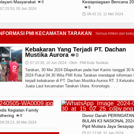
layani Masyarakat
Kesiapsiagaan Bencana 2
0
0
07:25:53, 05 Jun 2024
06:42:15, 11 Mei 2024
🕔
INFORMASI PMI KECAMATAN TARAKAN
Semua Artikel dari kateg
Kebakaran Yang Terjadi PT. Dachan
Mustika Aurora
0
07:15:36, 10 Jun 2024 - Oleh : PMI Kota Tarakan
🕔
Tarakan, 30 Mei 2024 Dilaporkan pada hari Kamis tanggal 30 
2024 Pukul 04.30 Wita PMI Kota Tarakan mendapat informasi 
terjadi kebakaran di PT. Dachan Mustika Aurora RT. 3 Kelurah
Juata Laut kecamatan Tarakan Utara. Kronologis . . .
dis Kegiatan Family
thering
Donor Darah PERINGATA
0
BULAN K3 NASIONAL 202
09:29:13, 30 Mei 2024
Pipit Mutiara Jaya Sesayap
07:17:08, 31 Jan 2024
🕔