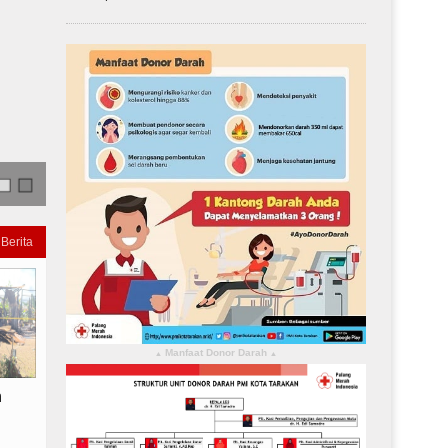
Kebakaran Yang Terjadi PT. Dachan Mustik,..
 Berita
Manfaat Donor Darah
▴
▴
n