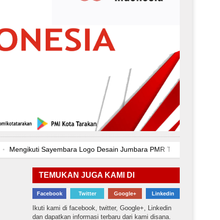
Mengikuti Sayembara Logo Desain Jumbara PMR Tingkat Provinsi Ka
aluran Bantuan Kepada Penyintas Kebakaran
Kebakaran Yang Terj
 Medis pada Upacara Peringatan Hari Kebangkitan Nasional 2024
TEMUKAN JUGA KAMI DI
Mengikuti Sayembara Logo Desain Jumbara PMR Tingkat Provinsi Ka
Facebook
Twitter
Google+
Linkedin
aluran Bantuan Kepada Penyintas Kebakaran
Kebakaran Yang Terj
Ikuti kami di facebook, twitter, Google+, Linkedin
dan dapatkan informasi terbaru dari kami disana.