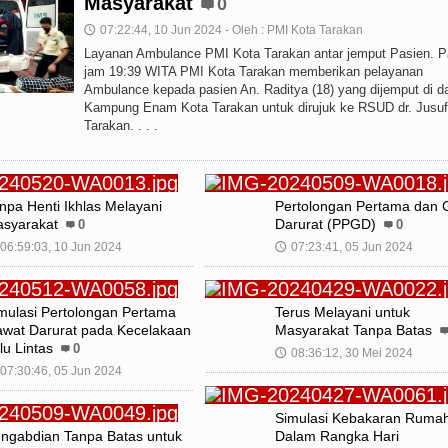
Masyarakat
0
07:22:44, 10 Jun 2024 - Oleh : PMI Kota Tarakan
🕔
Layanan Ambulance PMI Kota Tarakan antar jemput Pasien. 
jam 19:39 WITA PMI Kota Tarakan memberikan pelayanan
Ambulance kepada pasien An. Raditya (18) yang dijemput di d
Kampung Enam Kota Tarakan untuk dirujuk ke RSUD dr. Jusu
Tarakan. . . .
npa Henti Ikhlas Melayani
Pertolongan Pertama dan 
syarakat
Darurat (PPGD)
0
0
06:59:03, 10 Jun 2024
07:23:41, 05 Jun 2024
🕔
mulasi Pertolongan Pertama
Terus Melayani untuk
wat Darurat pada Kecelakaan
Masyarakat Tanpa Batas
lu Lintas
0
08:36:12, 30 Mei 2024
🕔
07:30:46, 05 Jun 2024
Simulasi Kebakaran Ruma
ngabdian Tanpa Batas untuk
Dalam Rangka Hari