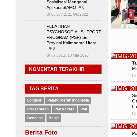
Sosialisasi Mengenai
Aplikasi SIAMO
0
08:07:42, 21 Okt 2022
🕔
PELATIHAN
PSYCHOSOCIAL SUPPORT
PROGRAM (PSP) Se-
Provinsi Kalimantan Utara
0
07:36:11, 18 Mar 2020
🕔
Ta
Ma
KOMENTAR TERAKHIR
🕔
TAG BERITA
Si
Longsor
Palang Merah Indonesia
Ga
La
PMI Tarakan
PMI Kaltara
PMI
🕔
Bencana
Banjir
Berita Foto
Pe