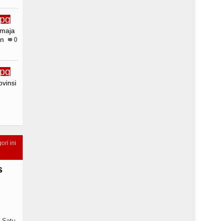
emaja
an
0
vinsi
ori ini
s
 Satu