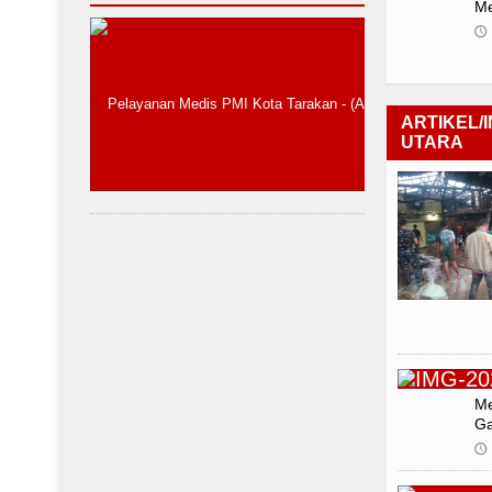
Me
🕔
ARTIKEL/
UTARA
Me
Ga
🕔