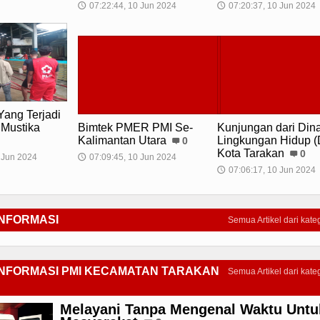
07:22:44, 10 Jun 2024
07:20:37, 10 Jun 2024
🕔
🕔
ang Terjadi
 Mustika
Bimtek PMER PMI Se-
Kunjungan dari Din
Kalimantan Utara
Lingkungan Hidup 
0
Kota Tarakan
0
 Jun 2024
07:09:45, 10 Jun 2024
🕔
07:06:17, 10 Jun 2024
🕔
INFORMASI
Semua Artikel dari kateg
INFORMASI PMI KECAMATAN TARAKAN
Semua Artikel dari kateg
Melayani Tanpa Mengenal Waktu Untu