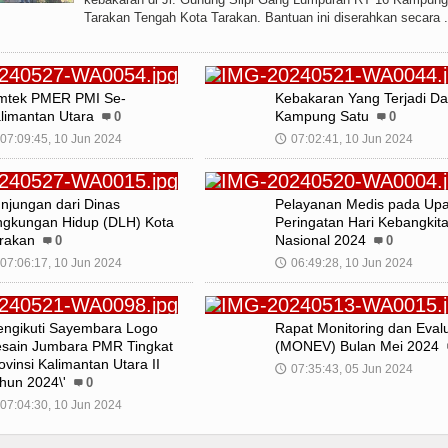
Tarakan Tengah Kota Tarakan. Bantuan ini diserahkan secara . 
mtek PMER PMI Se-
Kebakaran Yang Terjadi D
limantan Utara
Kampung Satu
0
0
07:09:45, 10 Jun 2024
07:02:41, 10 Jun 2024
🕔
njungan dari Dinas
Pelayanan Medis pada Up
ngkungan Hidup (DLH) Kota
Peringatan Hari Kebangkit
rakan
Nasional 2024
0
0
07:06:17, 10 Jun 2024
06:49:28, 10 Jun 2024
🕔
ngikuti Sayembara Logo
Rapat Monitoring dan Eval
sain Jumbara PMR Tingkat
(MONEV) Bulan Mei 2024
ovinsi Kalimantan Utara II
07:35:43, 05 Jun 2024
🕔
hun 2024\'
0
07:04:30, 10 Jun 2024