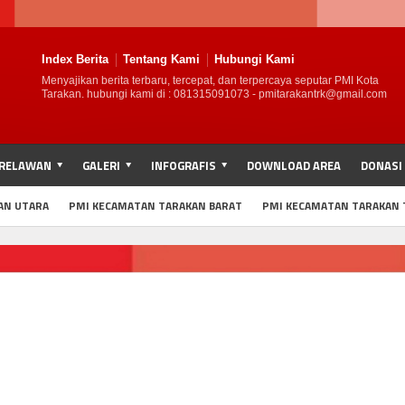
Index Berita
Tentang Kami
Hubungi Kami
Menyajikan berita terbaru, tercepat, dan terpercaya seputar PMI Kota
Tarakan. hubungi kami di : 081315091073 - pmitarakantrk@gmail.com
RELAWAN
GALERI
INFOGRAFIS
DOWNLOAD AREA
DONASI
AN UTARA
PMI KECAMATAN TARAKAN BARAT
PMI KECAMATAN TARAKAN