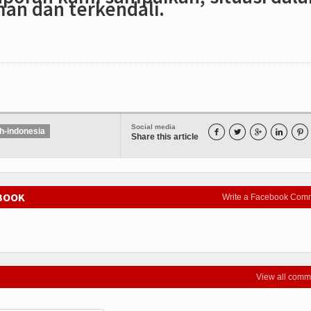
an dan terkendali.
Social media
h-indonesia





Share this article
EBOOK
Write a Facebook Com
View all comm