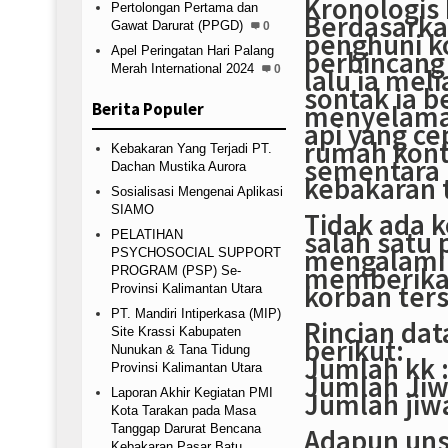
Kronologis 
Pertolongan Pertama dan
Berdasarka
Gawat Darurat (PPGD)
0
penghuni ko
Apel Peringatan Hari Palang
berbincang 
Merah International 2024
lalu ia mel
0
sontak ia b
menyelama
Berita Populer
api yang c
rumah kont
Kebakaran Yang Terjadi PT.
sementara 
Dachan Mustika Aurora
kebakaran 
Sosialisasi Mengenai Aplikasi
SIAMO
Tidak ada k
salah satu 
PELATIHAN
mengalami 
PSYCHOSOCIAL SUPPORT
memberikan
PROGRAM (PSP) Se-
korban ter
Provinsi Kalimantan Utara
PT. Mandiri Intiperkasa (MIP)
Rincian da
Site Krassi Kabupaten
berikut:
Nunukan & Tana Tidung
Jumlah kk :
Provinsi Kalimantan Utara
Jumlah Jiwa
Laporan Akhir Kegiatan PMI
Jumlah jiwa
Kota Tarakan pada Masa
Tanggap Darurat Bencana
Adapun unsu
Kebakaran Pasar Batu