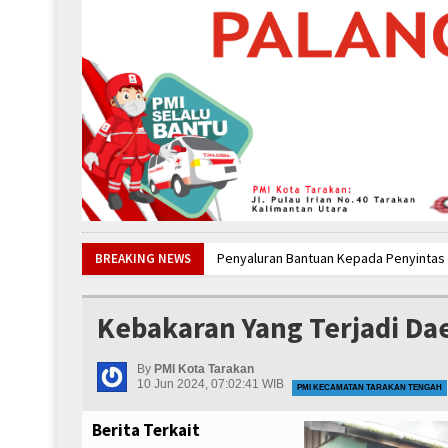
Penyaluran Bantuan Kepada Penyintas
BREAKING NEWS
Pelayanan Medis pada Upacara Peringa
Mengikuti Sayembara Logo Desain Jumba
Kebakaran Yang Terjadi D
Kebakaran Yang Terjadi PT. Dachan Mus
Kebakaran Yang Terjadi Daerah Aki Bab
By
PMI Kota Tarakan
10 Jun 2024, 07:02:41 WIB
PMI KECAMATAN TARAKAN TENGAH
Berita Terkait