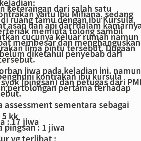
kejadian:
n keterangan dari salah satu
ntrakan yaitu Ibu Mifiana, sedang
di ruang tamu dengan ibu Kursula,
iat asap dan api dari dalam kamarnya
erteriak meminta tolong sambil
tkan cucunya keluar rumah namun
epat membesar dan menghanguskan
rakan lima pintu tersebut. Dugaan
belum diketahui penyebab dari
tersebut.
orban jiwa pada kejadian ini. namun
penghuni kontrakan ibu kursula
syok (pingsan) dan petugas dari PM
 pertolongan pertama terhadap
sebut.
ta assessment sementara sebagai
 5 kk
 : 17 jiwa
 pingsan : 1 jiwa
r yg terlibat :