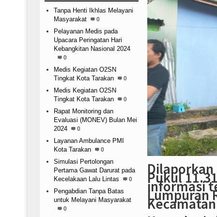
Tanpa Henti Ikhlas Melayani
Masyarakat
0
Pelayanan Medis pada
Upacara Peringatan Hari
Kebangkitan Nasional 2024
0
Medis Kegiatan O2SN
Tingkat Kota Tarakan
0
Medis Kegiatan O2SN
Tingkat Kota Tarakan
0
Rapat Monitoring dan
Evaluasi (MONEV) Bulan Mei
2024
0
Layanan Ambulance PMI
Kota Tarakan
0
Simulasi Pertolongan
Dilaporkan 
Pertama Gawat Darurat pada
Pukul 11.3
Kecelakaan Lalu Lintas
0
informasi t
Lumpuran R
Pengabdian Tanpa Batas
Kecamatan 
untuk Melayani Masyarakat
0