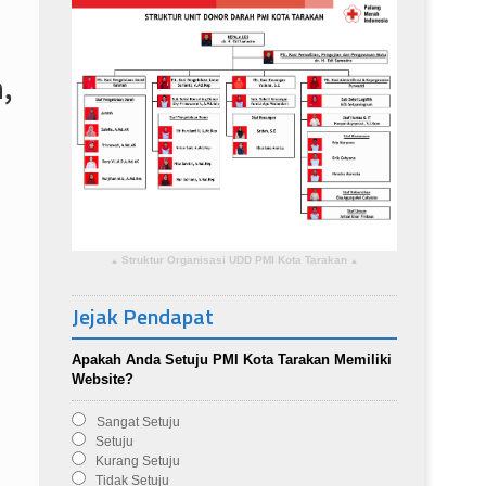
,
Struktur Organisasi UDD PMI Kota Tarakan
▴
▴
I
Jejak Pendapat
Apakah Anda Setuju PMI Kota Tarakan Memiliki
Website?
Sangat Setuju
Setuju
Kurang Setuju
Tidak Setuju