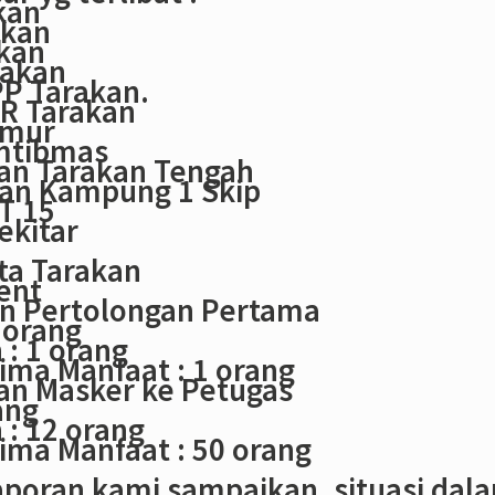
kan
akan
akan
rakan
PP Tarakan.
R Tarakan
imur
mtibmas
an Tarakan Tengah
han Kampung 1 Skip
T 15
ekitar
ta Tarakan
ent
an Pertolongan Pertama
0 orang
: 1 orang
ima Manfaat : 1 orang
an Masker ke Petugas
ang
: 12 orang
ima Manfaat : 50 orang
aporan kami sampaikan, situasi dal