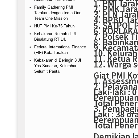
1. PMI Tara
2. PMK Tar
Family Gathering PMI
3. PLN Tar
Tarakan dengan tema One
4. BPBD Ta
Team One Mission
5. SATPOL 
HUT PMI Ke-75 Tahun
6. KORLAKA
7. Polsek T
Kebakaran Rumah di Jl.
8. Babinka
Binalatung RT 14.
9. Kecamat
Federal International Finance
10. Kelura
(FIF) Kota Tarakan
11. Ketua R
Kebakaran di Beringin 3 Jl
12. Warga s
Yos Sudarso, Kelurahan
Selumit Pantai
Giat PMI Ko
1. Assessm
2. Pelayan
Laki-laki : 
Perempuan 
Total Pener
3. Pembagi
Laki : 38 or
Perempuan 
Total Pener
Demikian l