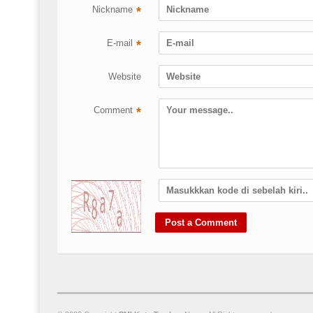
Nickname
*
E-mail
*
Website
Comment
*