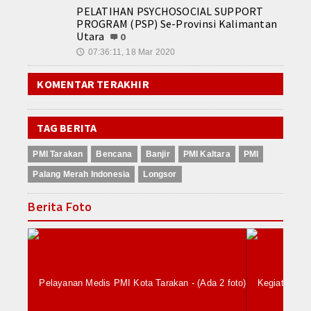
PELATIHAN PSYCHOSOCIAL SUPPORT
PROGRAM (PSP) Se-Provinsi Kalimantan
Utara
0
07:36:11, 18 Mar 2020
🕔
KOMENTAR TERAKHIR
TAG BERITA
PMI Tarakan
Bencana
Banjir
PMI Kaltara
PMI
Palang Merah Indonesia
Longsor
Berita Foto