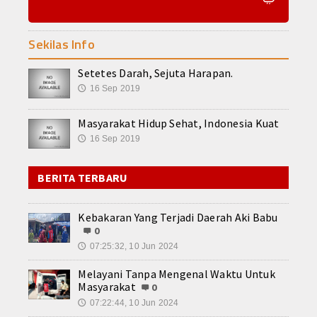
KSR PMI AKPER KALTARA
KSR PMI STIMIK PPKIA
Sekilas Info
TSR
Setetes Darah, Sejuta Harapan.
16 Sep 2019
🕔
Galeri
Masyarakat Hidup Sehat, Indonesia Kuat
Koleksi Video
16 Sep 2019
🕔
Berita Foto
BERITA TERBARU
Infografis
Operasi Ramadniya 2019
Kebakaran Yang Terjadi Daerah Aki Babu
0
Download Area
07:25:32, 10 Jun 2024
🕔
Melayani Tanpa Mengenal Waktu Untuk
Donasi Kemanusiaan
Masyarakat
0
07:22:44, 10 Jun 2024
🕔
Semua Agenda