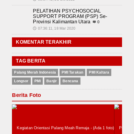
PELATIHAN PSYCHOSOCIAL
SUPPORT PROGRAM (PSP) Se-
Provinsi Kalimantan Utara
0
07:36:11, 18 Mar 2020
🕔
KOMENTAR TERAKHIR
TAG BERITA
Palang Merah Indonesia
PMI Tarakan
PMI Kaltara
Longsor
PMI
Banjir
Bencana
Berita Foto