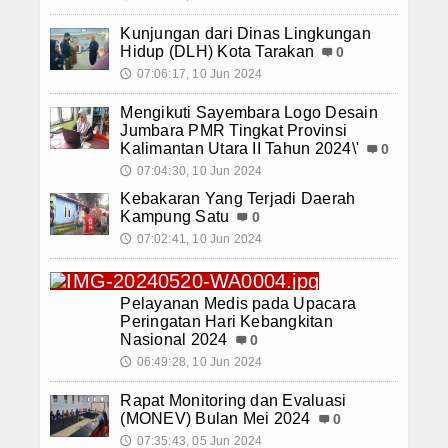
Kunjungan dari Dinas Lingkungan
Hidup (DLH) Kota Tarakan
0
07:06:17, 10 Jun 2024
🕔
Mengikuti Sayembara Logo Desain
Jumbara PMR Tingkat Provinsi
Kalimantan Utara II Tahun 2024\'
0
07:04:30, 10 Jun 2024
🕔
Kebakaran Yang Terjadi Daerah
Kampung Satu
0
07:02:41, 10 Jun 2024
🕔
Pelayanan Medis pada Upacara
Peringatan Hari Kebangkitan
Nasional 2024
0
06:49:28, 10 Jun 2024
🕔
Rapat Monitoring dan Evaluasi
(MONEV) Bulan Mei 2024
0
07:35:43, 05 Jun 2024
🕔