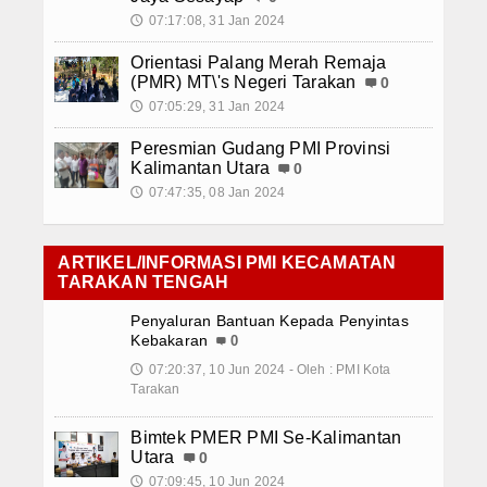
07:17:08, 31 Jan 2024
🕔
Orientasi Palang Merah Remaja
(PMR) MT\'s Negeri Tarakan
0
07:05:29, 31 Jan 2024
🕔
Peresmian Gudang PMI Provinsi
Kalimantan Utara
0
07:47:35, 08 Jan 2024
🕔
ARTIKEL/INFORMASI PMI KECAMATAN
TARAKAN TENGAH
Penyaluran Bantuan Kepada Penyintas
Kebakaran
0
07:20:37, 10 Jun 2024 - Oleh : PMI Kota
🕔
Tarakan
Bimtek PMER PMI Se-Kalimantan
Utara
0
07:09:45, 10 Jun 2024
🕔