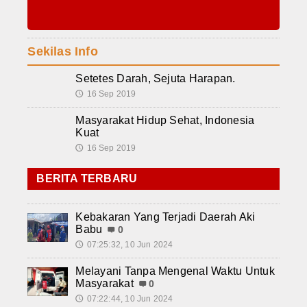
Sekilas Info
Setetes Darah, Sejuta Harapan.
16 Sep 2019
🕔
Masyarakat Hidup Sehat, Indonesia
Kuat
16 Sep 2019
🕔
BERITA TERBARU
Kebakaran Yang Terjadi Daerah Aki
Babu
0
07:25:32, 10 Jun 2024
🕔
Melayani Tanpa Mengenal Waktu Untuk
Masyarakat
0
07:22:44, 10 Jun 2024
🕔