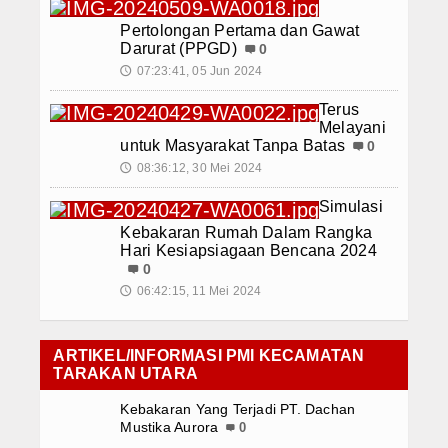
Pertolongan Pertama dan Gawat
Darurat (PPGD)
0
07:23:41, 05 Jun 2024
🕔
Terus
Melayani
untuk Masyarakat Tanpa Batas
0
08:36:12, 30 Mei 2024
🕔
Simulasi
Kebakaran Rumah Dalam Rangka
Hari Kesiapsiagaan Bencana 2024
0
06:42:15, 11 Mei 2024
🕔
ARTIKEL/INFORMASI PMI KECAMATAN
TARAKAN UTARA
Kebakaran Yang Terjadi PT. Dachan
Mustika Aurora
0