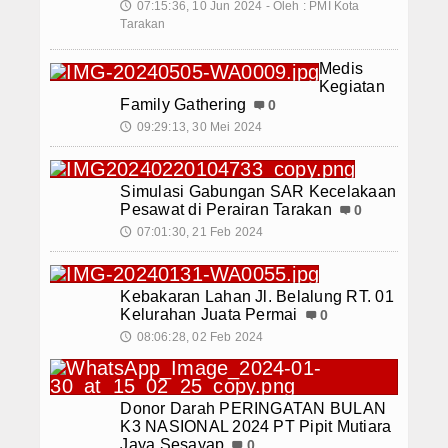
07:15:36, 10 Jun 2024 - Oleh : PMI Kota
🕔
Tarakan
Medis
Kegiatan
Family Gathering
0
09:29:13, 30 Mei 2024
🕔
Simulasi Gabungan SAR Kecelakaan
Pesawat di Perairan Tarakan
0
07:01:30, 21 Feb 2024
🕔
Kebakaran Lahan Jl. Belalung RT. 01
Kelurahan Juata Permai
0
08:06:28, 02 Feb 2024
🕔
Donor Darah PERINGATAN BULAN
K3 NASIONAL 2024 PT Pipit Mutiara
Jaya Sesayap
0