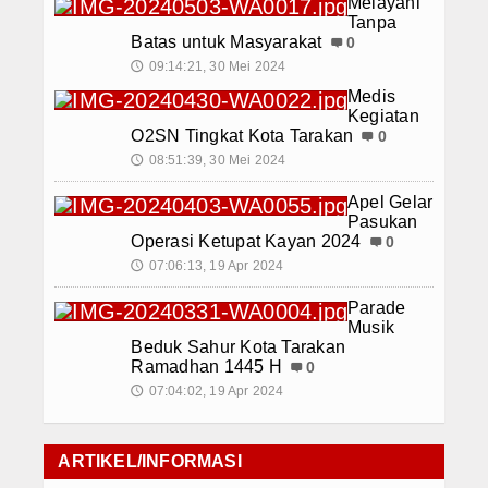
Melayani
Tanpa
Batas untuk Masyarakat
0
09:14:21, 30 Mei 2024
🕔
Medis
Kegiatan
O2SN Tingkat Kota Tarakan
0
08:51:39, 30 Mei 2024
🕔
Apel Gelar
Pasukan
Operasi Ketupat Kayan 2024
0
07:06:13, 19 Apr 2024
🕔
Parade
Musik
Beduk Sahur Kota Tarakan
Ramadhan 1445 H
0
07:04:02, 19 Apr 2024
🕔
ARTIKEL/INFORMASI