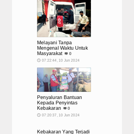
KSR PMI AKPER KALTARA
KSR PMI STIMIK PPKIA
TSR
Galeri
Melayani Tanpa
Mengenal Waktu Untuk
Koleksi Video
Masyarakat
0
07:22:44, 10 Jun 2024
🕔
Berita Foto
Infografis
Operasi Ramadniya 2019
Penyaluran Bantuan
Kepada Penyintas
Download Area
Kebakaran
0
07:20:37, 10 Jun 2024
🕔
Donasi Kemanusiaan
Semua Agenda
Kebakaran Yang Terjadi