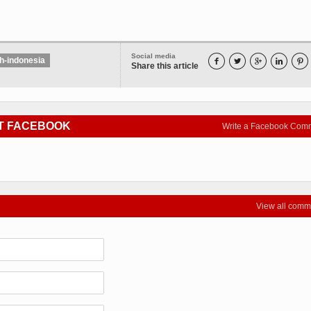
Social media
h-indonesia





Share this article
T FACEBOOK
Write a Facebook Com
View all comm