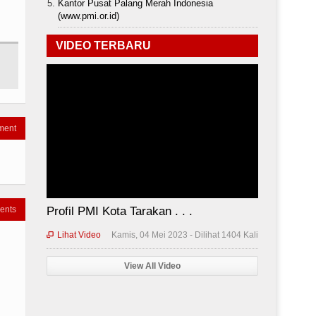
Kantor Pusat Palang Merah Indonesia
(www.pmi.or.id)
VIDEO TERBARU
ment
ents
Profil PMI Kota Tarakan . . .
Lihat Video
Kamis, 04 Mei 2023 - Dilihat 1404 Kali

View All Video