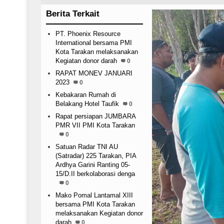
Berita Terkait
PT. Phoenix Resource
International bersama PMI
Kota Tarakan melaksanakan
Kegiatan donor darah
0
RAPAT MONEV JANUARI
2023
0
Kebakaran Rumah di
Belakang Hotel Taufik
0
Rapat persiapan JUMBARA
PMR VII PMI Kota Tarakan
0
Satuan Radar TNI AU
(Satradar) 225 Tarakan, PIA
Ardhya Garini Ranting 05-
15/D.II berkolaborasi denga
0
Mako Pomal Lantamal XIII
bersama PMI Kota Tarakan
melaksanakan Kegiatan donor
darah
0