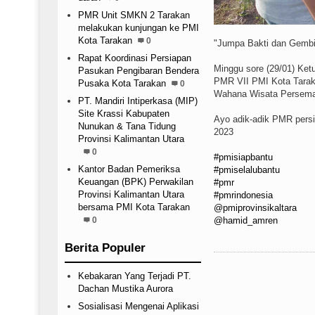
PMR Unit SMKN 2 Tarakan
melakukan kunjungan ke PMI
Kota Tarakan
0
"Jumpa Bakti dan Gembi
Rapat Koordinasi Persiapan
Minggu sore (29/01) Ke
Pasukan Pengibaran Bendera
PMR VII PMI Kota Tarak
Pusaka Kota Tarakan
0
Wahana Wisata Persemaia
PT. Mandiri Intiperkasa (MIP)
Site Krassi Kabupaten
Ayo adik-adik PMR pers
Nunukan & Tana Tidung
2023
Provinsi Kalimantan Utara
0
#pmisiapbantu
Kantor Badan Pemeriksa
#pmiselalubantu
Keuangan (BPK) Perwakilan
#pmr
Provinsi Kalimantan Utara
#pmrindonesia
bersama PMI Kota Tarakan
@pmiprovinsikaltara
@hamid_amren
0
Berita Populer
Kebakaran Yang Terjadi PT.
Dachan Mustika Aurora
Sosialisasi Mengenai Aplikasi