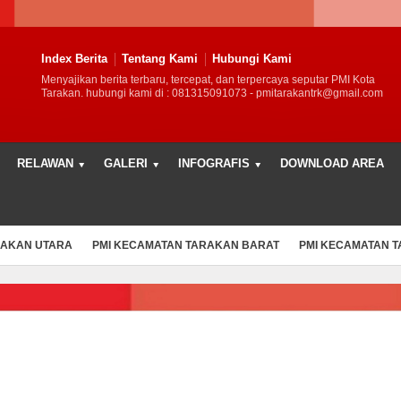
Index Berita
Tentang Kami
Hubungi Kami
Menyajikan berita terbaru, tercepat, dan terpercaya seputar PMI Kota
Tarakan. hubungi kami di : 081315091073 - pmitarakantrk@gmail.com
RELAWAN
GALERI
INFOGRAFIS
DOWNLOAD AREA
RAKAN UTARA
PMI KECAMATAN TARAKAN BARAT
PMI KECAMATAN 