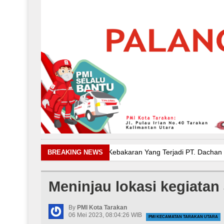
Kebakaran Yang Terjadi PT. Dachan Mustika Aurora
Bi
BREAKING NEWS
Pelayanan Medis pada Upacara Peringatan Hari Kebangki
Mengikuti Sayembara Logo Desain Jumbara PMR Tingkat Pr
Meninjau lokasi kegiata
Penyaluran Bantuan Kepada Penyintas Kebakaran
Keb
Pelayanan Medis pada Upacara Peringatan Hari Kebangki
By
PMI Kota Tarakan
06 Mei 2023, 08:04:26 WIB
PMI KECAMATAN TARAKAN UTARA