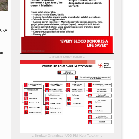
BARA
un
Syarat Donor Darah
▴
▴
Struktur Organisasi UDD PMI Kota Tarakan
▴
▴